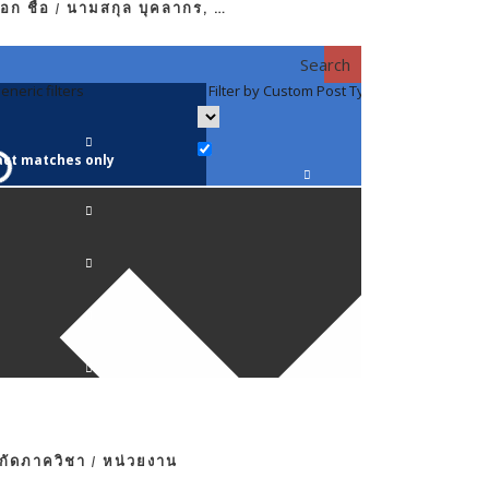
อก ชื่อ / นามสกุล บุคลากร, …
Search
eneric filters
Filter by Custom Post Type
Filter by 
act matches only
คณาจารย์ / 
ภาควิชากาย
ภาควิชากุม
ภาควิชาจักษ
ภาควิชาจิตเ
งกัดภาควิชา / หน่วยงาน