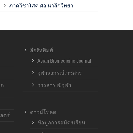
ภาควิชาโสต ศอ นาสิกวิทยา
ภาควิชาออร์โ
ภาควิชาอายุ
สื่อสิ่งพิมพ์
ฝ่ายวิจัย ค
Asian Biomedicine Journal
จุฬาลงกรณ์เวชสาร
วก
วารสาร ฬ.จุฬา
ดาวน์โหลด
สตร์
ข้อมูลการสมัครเรียน