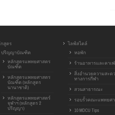
ักสูตร
ไลฟ์สไตล์
ปริญญาบัณฑิต
หอพัก
หลักสูตรแพทยศาสตร
ร้านอาหารและคาเฟ่
บัณฑิต
สิ่งอำนวยความสะด
หลักสูตรแพทยศาสตร
ทางการกีฬา
บัณฑิต (หลักสูตร
นานาชาติ)
สวนสาธารณะ
หลักสูตรแพทยศาสตร์
รอบรั้วคณะแพทยศา
จุฬาฯ (หลักสูตร 2
ปริญญา)
10 MDCU Tips