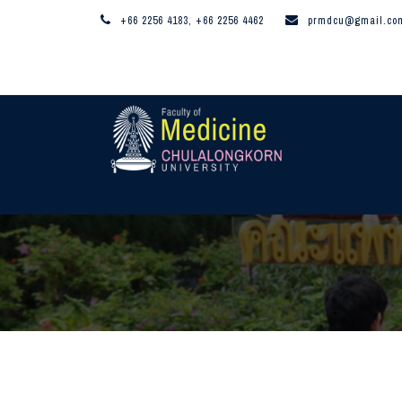
+66 2256 4183, +66 2256 4462
prmdcu@gmail.co