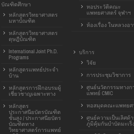
บัณฑิตศึกษา
หอประวัติคณะ
แพทยศาสตร์ จุฬาฯ
หลักสูตรวิทยาศาสตร
มหาบัณฑิต
ห้องเรื่อง ในหลวงอ
หลักสูตรวิทยาศาสตร
ดุษฎีบัณฑิต
International Joint Ph.D.
บริการ
Programs
วิจัย
หลักสูตรแพทย์ประจำ
การประชุมวิชาการ
บ้าน
ศูนย์นวัตกรรมทางก
หลักสูตรการฝึกอบรมผู้
แพทย์ CMIC
เชี่ยวชาญเฉพาะทาง
หอสมุดคณะแพทยศา
หลักสูตร
ประกาศนียบัตรบัณฑิต
ศูนย์ความเป็นเลิศด้
ชั้นสูง / ประกาศนียบัตร
ภูมิคุ้มกันบำบัดมะเร็
บัณฑิตทาง
วิทยาศาสตร์การแพทย์