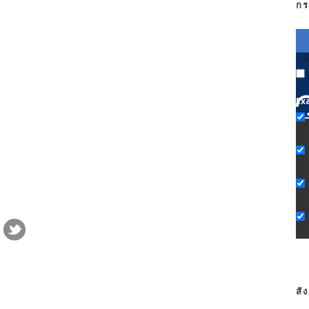
กร
G
Ex
สั