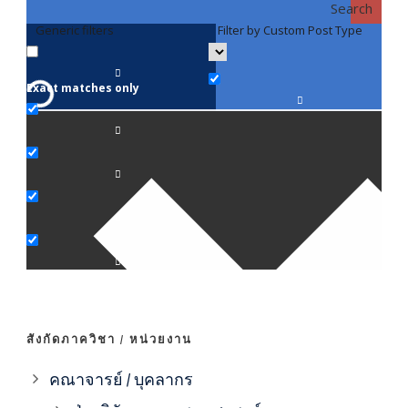
Search
Generic filters
Filter by Custom Post Type
F
Exact matches only
คณา
ภาค
ภาค
ภาค
ภาค
สังกัดภาควิชา / หน่วยงาน
ภาค
คณาจารย์ / บุคลากร