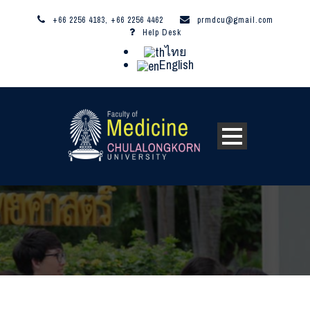
+66 2256 4183, +66 2256 4462
prmdcu@gmail.com
Help Desk
ไทย
English