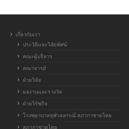
ภาค
ภาค
เกี่ยวกับเรา
ฝ่า
ประวัติและวิสัยทัศน์
คณะผู้บริหาร
คณาจารย์
ฝ่ายวิจัย
ผลงานและรางวัล
ฝ่ายวิรัชกิจ
โรงพยาบาลจุฬาลงกรณ์ สภากาชาดไทย
สภากาชาดไทย