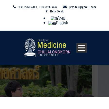
+66 2256 4183, +66 2256 4462
prmdcu@gmail.com
Help Desk
ไทย
English