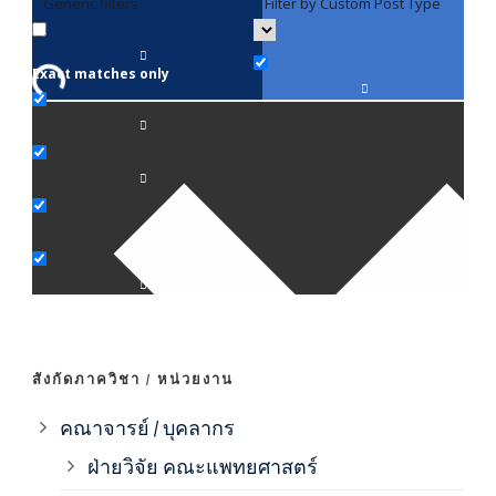
Generic filters
Filter by Custom Post Type
F
Exact matches only
คณา
ภาค
ภาค
ภาค
ภาค
สังกัดภาควิชา / หน่วยงาน
ภาค
คณาจารย์ / บุคลากร
ฝ่ายวิจัย คณะแพทยศาสตร์
ภาค