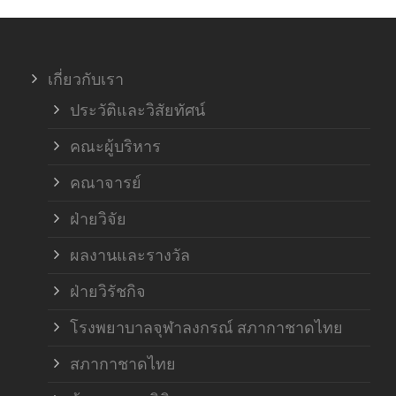
ภาค
เกี่ยวกับเรา
ฝ่า
ประวัติและวิสัยทัศน์
คณะผู้บริหาร
คณาจารย์
ฝ่ายวิจัย
ผลงานและรางวัล
ฝ่ายวิรัชกิจ
โรงพยาบาลจุฬาลงกรณ์ สภากาชาดไทย
สภากาชาดไทย