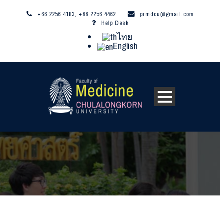
+66 2256 4183, +66 2256 4462
prmdcu@gmail.com
Help Desk
ไทย
English