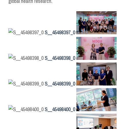
global health research.
S__45498397_0
S__45498398_0
S__45498399_0
S__45498400_0