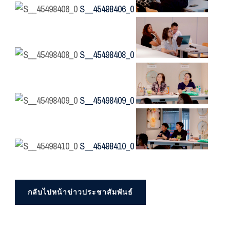
S__45498406_0
S__45498408_0
S__45498409_0
S__45498410_0
กลับไปหน้าข่าวประชาสัมพันธ์