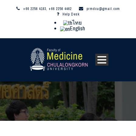
+66 2256 4183, +66 2256 4462
prmdcu@gmail.com
Help Desk
ไทย
English