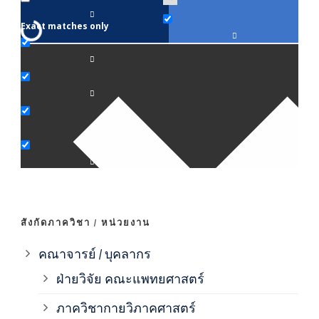
Exact matches only
คณา
ภาค
ภาค
ภาค
ภาค
สังกัดภาควิชา / หน่วยงาน
ภาค
คณาจารย์ / บุคลากร
ฝ่ายวิจัย คณะแพทยศาสตร์
ภาค
ภาควิชากายวิภาคศาสตร์