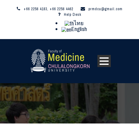
+66 2256 4183, +66 2256 4462
prmdcu@gmail.com
Help Desk
ไทย
English