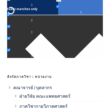
Exact matches only
คณา
ภาค
ภาค
ภาค
ภาค
สังกัดภาควิชา / หน่วยงาน
ภาค
คณาจารย์ / บุคลากร
ฝ่ายวิจัย คณะแพทยศาสตร์
ภาค
ภาควิชากายวิภาคศาสตร์