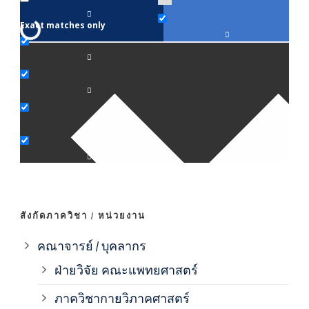
Exact matches only
คณา
ภาค
ภาค
ภาค
ภาค
สังกัดภาควิชา / หน่วยงาน
ภาค
คณาจารย์ / บุคลากร
ฝ่ายวิจัย คณะแพทยศาสตร์
ภาค
ภาควิชากายวิภาคศาสตร์