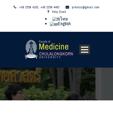
+66 2256 4183, +66 2256 4462
prmdcu@gmail.com
Help Desk
ไทย
English