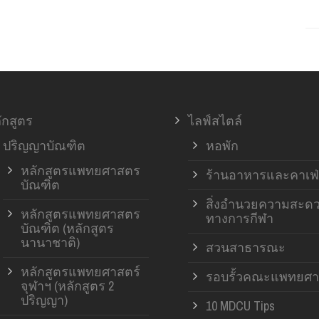
ักสูตร
ไลฟ์สไตล์
ปริญญาบัณฑิต
หอพัก
หลักสูตรแพทยศาสตร
ร้านอาหารและคาเฟ่
บัณฑิต
สิ่งอำนวยความสะด
หลักสูตรแพทยศาสตร
ทางการกีฬา
บัณฑิต (หลักสูตร
นานาชาติ)
สวนสาธารณะ
หลักสูตรแพทยศาสตร์
รอบรั้วคณะแพทยศา
จุฬาฯ (หลักสูตร 2
ปริญญา)
10 MDCU Tips