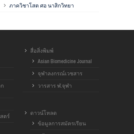
ภาควิชาโสต ศอ นาสิกวิทยา
ภาควิชาออร์โ
ภาควิชาอายุ
สื่อสิ่งพิมพ์
ฝ่ายวิจัย ค
Asian Biomedicine Journal
จุฬาลงกรณ์เวชสาร
วก
วารสาร ฬ.จุฬา
ดาวน์โหลด
สตร์
ข้อมูลการสมัครเรียน