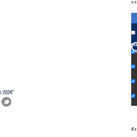
กร
G
Ex
p 2026”
สั