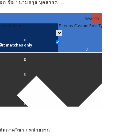
อก ชื่อ / นามสกุล บุคลากร, …
Search
eneric filters
Filter by Custom Post Type
Filter by 
act matches only
คณาจารย์ / 
ภาควิชากาย
ภาควิชากุม
ภาควิชาจักษ
ภาควิชาจิตเ
งกัดภาควิชา / หน่วยงาน