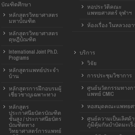
บัณฑิตศึกษา
หอประวัติคณะ
แพทยศาสตร์ จุฬาฯ
หลักสูตรวิทยาศาสตร
มหาบัณฑิต
ห้องเรื่อง ในหลวงอ
หลักสูตรวิทยาศาสตร
ดุษฎีบัณฑิต
International Joint Ph.D.
บริการ
Programs
วิจัย
หลักสูตรแพทย์ประจำ
การประชุมวิชาการ
บ้าน
ศูนย์นวัตกรรมทางก
หลักสูตรการฝึกอบรมผู้
แพทย์ CMIC
เชี่ยวชาญเฉพาะทาง
หอสมุดคณะแพทยศา
หลักสูตร
ประกาศนียบัตรบัณฑิต
ศูนย์ความเป็นเลิศด้
ชั้นสูง / ประกาศนียบัตร
ภูมิคุ้มกันบำบัดมะเร็
บัณฑิตทาง
วิทยาศาสตร์การแพทย์