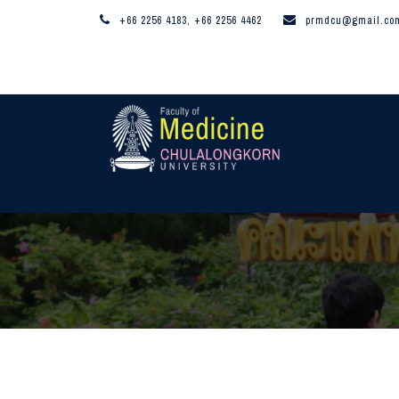
+66 2256 4183, +66 2256 4462
prmdcu@gmail.co