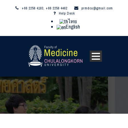
+66 2256 4183, +66 2256 4462
prmdcu@gmail.com
Help Desk
ไทย
English