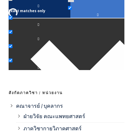
Exact matches only
คณา
ภาค
ภาค
ภาค
ภาค
สังกัดภาควิชา / หน่วยงาน
ภาค
คณาจารย์ / บุคลากร
ฝ่ายวิจัย คณะแพทยศาสตร์
ภาค
ภาควิชากายวิภาคศาสตร์