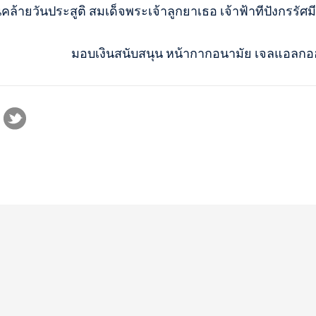
ันคล้ายวันประสูติ สมเด็จพระเจ้าลูกยาเธอ เจ้าฟ้าทีปังกรรัศ
มอบเงินสนับสนุน หน้ากากอนามัย เจลแอลกอฮอล