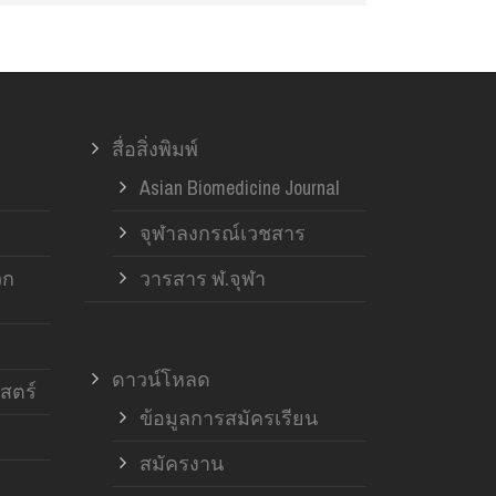
สื่อสิ่งพิมพ์
Asian Biomedicine Journal
จุฬาลงกรณ์เวชสาร
วก
วารสาร ฬ.จุฬา
ดาวน์โหลด
สตร์
ข้อมูลการสมัครเรียน
สมัครงาน