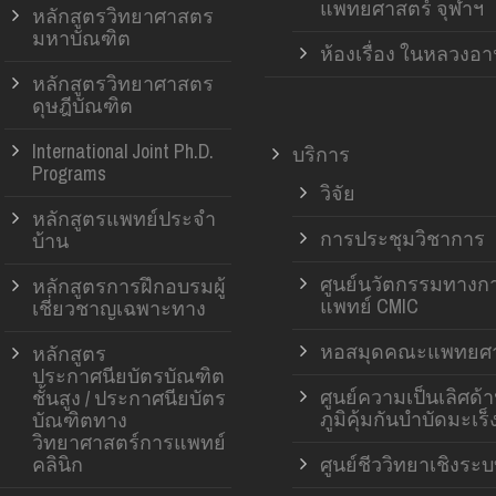
แพทยศาสตร์ จุฬาฯ
หลักสูตรวิทยาศาสตร
มหาบัณฑิต
ห้องเรื่อง ในหลวงอ
หลักสูตรวิทยาศาสตร
ดุษฎีบัณฑิต
International Joint Ph.D.
บริการ
Programs
วิจัย
หลักสูตรแพทย์ประจำ
การประชุมวิชาการ
บ้าน
ศูนย์นวัตกรรมทางก
หลักสูตรการฝึกอบรมผู้
แพทย์ CMIC
เชี่ยวชาญเฉพาะทาง
หอสมุดคณะแพทยศา
หลักสูตร
ประกาศนียบัตรบัณฑิต
ศูนย์ความเป็นเลิศด้
ชั้นสูง / ประกาศนียบัตร
ภูมิคุ้มกันบำบัดมะเร็
บัณฑิตทาง
วิทยาศาสตร์การแพทย์
คลินิก
ศูนย์ชีววิทยาเชิงระ