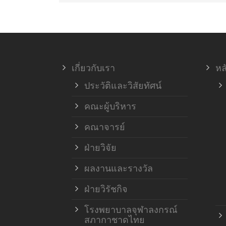
เกี่ยวกับเรา
หล
ประวัติและวิสัยทัศน์
คณะผู้บริหาร
คณาจารย์
ฝ่ายวิจัย
ผลงานและรางวัล
ฝ่ายวิรัชกิจ
โรงพยาบาลจุฬาลงกรณ์
สภากาชาดไทย