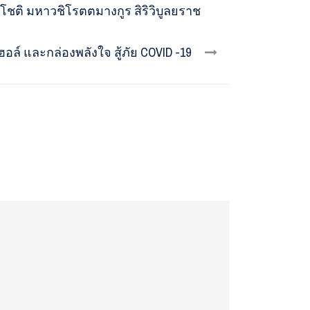
มีโชติ มหาวชิโรตตมางกูร สิริวิบูลยราช
์ และกล่องพลังใจ สู้ภัย COVID -19