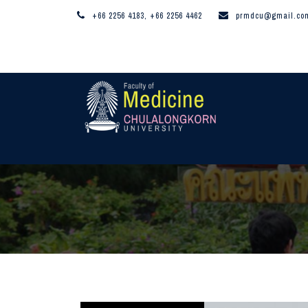
+66 2256 4183, +66 2256 4462
prmdcu@gmail.co