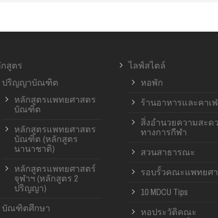
ักสูตร
ไลฟ์สไตล์
ปริญญาบัณฑิต
หอพัก
หลักสูตรแพทยศาสตร
ร้านอาหารและคาเฟ่
บัณฑิต
สิ่งอำนวยความสะด
หลักสูตรแพทยศาสตร
ทางการกีฬา
บัณฑิต (หลักสูตร
นานาชาติ)
สวนสาธารณะ
หลักสูตรแพทยศาสตร์
รอบรั้วคณะแพทยศา
จุฬาฯ (หลักสูตร 2
ปริญญา)
10 MDCU Tips
บัณฑิตศึกษา
หอประวัติคณะ