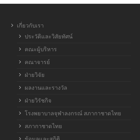
ภาค
เกี่ยวกับเรา
ฝ่า
ประวัติและวิสัยทัศน์
คณะผู้บริหาร
คณาจารย์
ฝ่ายวิจัย
ผลงานและรางวัล
ฝ่ายวิรัชกิจ
โรงพยาบาลจุฬาลงกรณ์ สภากาชาดไทย
สภากาชาดไทย
ข้อมูลและสถิติ