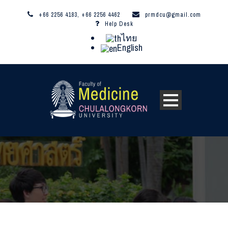
+66 2256 4183, +66 2256 4462
prmdcu@gmail.com
Help Desk
ไทย
English