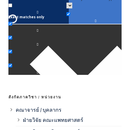
Exact matches only
คณา
ภาค
ภาค
ภาค
ภาค
สังกัดภาควิชา / หน่วยงาน
ภาค
คณาจารย์ / บุคลากร
ฝ่ายวิจัย คณะแพทยศาสตร์
ภาค