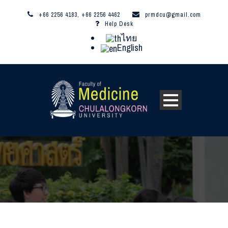
+66 2256 4183, +66 2256 4462
prmdcu@gmail.com
Help Desk
ไทย
English