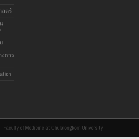
สตร์
าน
ง
บบ
ทางการ
ation
Faculty of Medicine at Chulalongkorn University