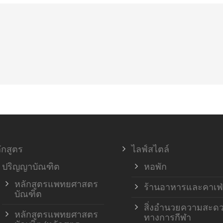
ักสูตร
ไลฟ์สไตล์
ปริญญาบัณฑิต
หอพัก
หลักสูตรแพทยศาสตร
ร้านอาหารและคาเฟ่
บัณฑิต
สิ่งอำนวยความสะด
หลักสูตรแพทยศาสตร
ทางการกีฬา