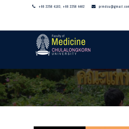
+66 2256 4183, +66 2256 4462
prmdcu@gmail.co