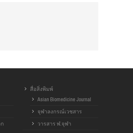
สื่อสิ่งพิมพ์
Asian Biomedicine Journal
จุฬาลงกรณ์เวชสาร
วก
วารสาร ฬ.จุฬา