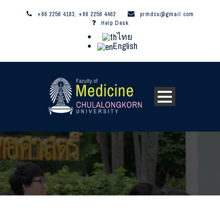
+66 2256 4183, +66 2256 4462
prmdcu@gmail.com
Help Desk
ไทย
English