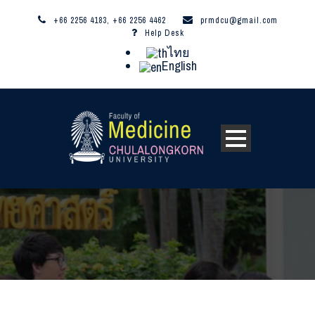
+66 2256 4183, +66 2256 4462
prmdcu@gmail.com
Help Desk
ไทย
English