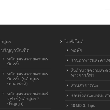
ักสูตร
ไลฟ์สไตล์
ปริญญาบัณฑิต
หอพัก
หลักสูตรแพทยศาสตร
ร้านอาหารและคาเฟ่
บัณฑิต
สิ่งอำนวยความสะด
หลักสูตรแพทยศาสตร
ทางการกีฬา
บัณฑิต (หลักสูตร
นานาชาติ)
สวนสาธารณะ
หลักสูตรแพทยศาสตร์
รอบรั้วคณะแพทยศา
จุฬาฯ (หลักสูตร 2
ปริญญา)
10 MDCU Tips