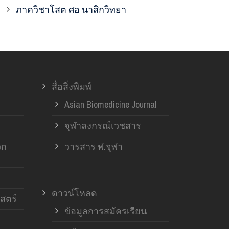
ภาควิชาโสต ศอ นาสิกวิทยา
ภาควิชาออร์โ
ภาควิชาอายุ
สื่อสิ่งพิมพ์
ฝ่ายวิจัย ค
Asian Biomedicine Journal
จุฬาลงกรณ์เวชสาร
วก
วารสาร ฬ.จุฬา
ดาวน์โหลด
สตร์
ข้อมูลการสมัครเรียน