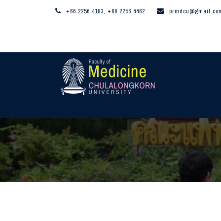
+66 2256 4183, +66 2256 4462
prmdcu@gmail.co