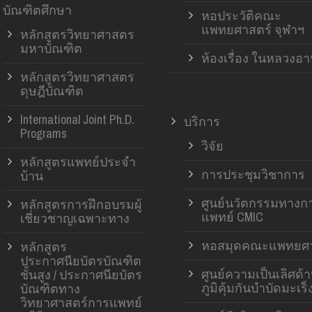
บัณฑิตศึกษา
หอประวัติคณะ
แพทยศาสตร์ จุฬาฯ
หลักสูตรวิทยาศาสตร
มหาบัณฑิต
ห้องเรื่อง ในหลวงอ
หลักสูตรวิทยาศาสตร
ดุษฎีบัณฑิต
International Joint Ph.D.
บริการ
Programs
วิจัย
หลักสูตรแพทย์ประจำ
การประชุมวิชาการ
บ้าน
ศูนย์นวัตกรรมทางก
หลักสูตรการฝึกอบรมผู้
แพทย์ CMIC
เชี่ยวชาญเฉพาะทาง
หอสมุดคณะแพทยศา
หลักสูตร
ประกาศนียบัตรบัณฑิต
ศูนย์ความเป็นเลิศด้
ชั้นสูง / ประกาศนียบัตร
ภูมิคุ้มกันบำบัดมะเร็
บัณฑิตทาง
วิทยาศาสตร์การแพทย์