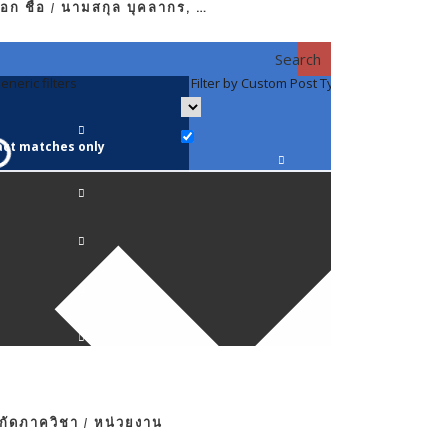
อก ชื่อ / นามสกุล บุคลากร, …
Search
eneric filters
Filter by Custom Post Type
Filter by 
act matches only
คณาจารย์ / 
ภาควิชากาย
ภาควิชากุม
ภาควิชาจักษ
ภาควิชาจิตเ
งกัดภาควิชา / หน่วยงาน