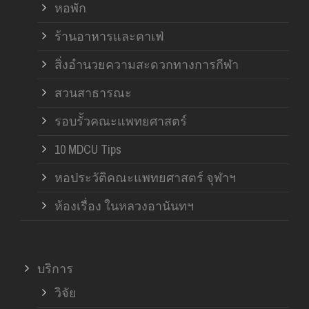
หอพัก
ร้านอาหารและคาเฟ่
สิ่งอำนวยความสะดวกทางการกีฬา
สวนสาธารณะ
รอบรั้วคณะแพทยศาสตร์
10 MDCU Tips
หอประวัติคณะแพทยศาสตร์ จุฬาฯ
ห้องเรื่อง ในหลวงอานันทฯ
บริการ
วิจัย