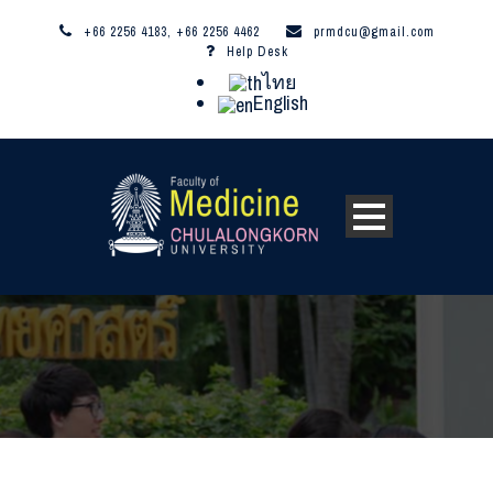
+66 2256 4183, +66 2256 4462
prmdcu@gmail.com
Help Desk
ไทย
English