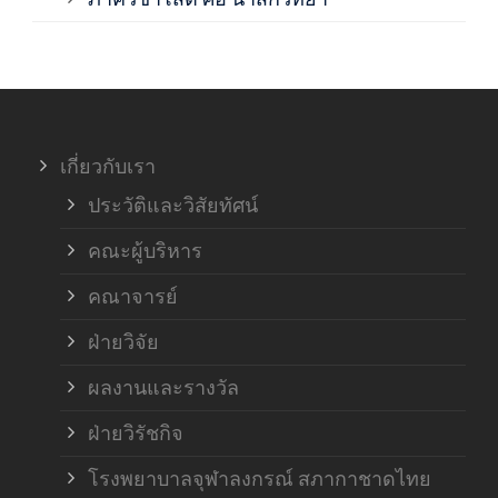
ภาค
ภาค
เกี่ยวกับเรา
ฝ่า
ประวัติและวิสัยทัศน์
คณะผู้บริหาร
คณาจารย์
ฝ่ายวิจัย
ผลงานและรางวัล
ฝ่ายวิรัชกิจ
โรงพยาบาลจุฬาลงกรณ์ สภากาชาดไทย