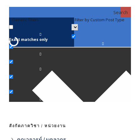
Search
Generic filters
Filter by Custom Post Type
F
Exact matches only
คณา
ภาค
ภาค
ภาค
ภาค
สังกัดภาควิชา / หน่วยงาน
ภาค
คณาจารย์ / บุคลากร