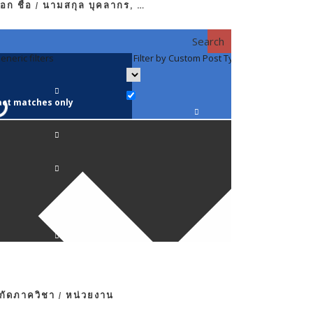
อก ชื่อ / นามสกุล บุคลากร, …
Search
eneric filters
Filter by Custom Post Type
Filter by 
act matches only
คณาจารย์ / 
ภาควิชากาย
ภาควิชากุม
ภาควิชาจักษ
ภาควิชาจิตเ
งกัดภาควิชา / หน่วยงาน