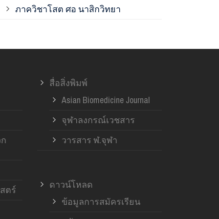
ภาควิชาโสต ศอ นาสิกวิทยา
ภาควิชาออร์โ
ภาควิชาอายุ
สื่อสิ่งพิมพ์
ฝ่ายวิจัย ค
Asian Biomedicine Journal
จุฬาลงกรณ์เวชสาร
วก
วารสาร ฬ.จุฬา
ดาวน์โหลด
สตร์
ข้อมูลการสมัครเรียน