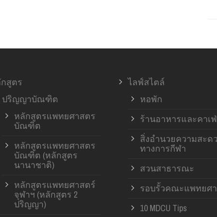
ักสูตร
ไลฟ์สไตล์
ปริญญาบัณฑิต
หอพัก
หลักสูตรแพทยศาสตร
ร้านอาหารและคาเฟ่
บัณฑิต
สิ่งอำนวยความสะด
หลักสูตรแพทยศาสตร
ทางการกีฬา
บัณฑิต (หลักสูตร
นานาชาติ)
สวนสาธารณะ
หลักสูตรแพทยศาสตร์
รอบรั้วคณะแพทยศา
จุฬาฯ (หลักสูตร 2
ปริญญา)
10 MDCU Tips