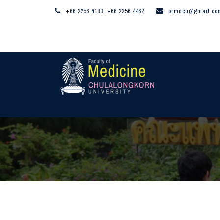
+66 2256 4183, +66 2256 4462
prmdcu@gmail.co