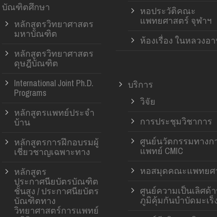
บัณฑิตศึกษา
หอประวัติคณะ
แพทยศาสตร์ จุฬาฯ
หลักสูตรวิทยาศาสตร
มหาบัณฑิต
ห้องเรื่อง ในหลวงอ
หลักสูตรวิทยาศาสตร
ดุษฎีบัณฑิต
International Joint Ph.D.
บริการ
Programs
วิจัย
หลักสูตรแพทย์ประจำ
การประชุมวิชาการ
บ้าน
ศูนย์นวัตกรรมทางก
หลักสูตรการฝึกอบรมผู้
แพทย์ CMIC
เชี่ยวชาญเฉพาะทาง
หอสมุดคณะแพทยศา
หลักสูตร
ประกาศนียบัตรบัณฑิต
ศูนย์ความเป็นเลิศด้
ชั้นสูง / ประกาศนียบัตร
ภูมิคุ้มกันบำบัดมะเร็
บัณฑิตทาง
วิทยาศาสตร์การแพทย์