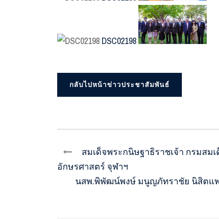
DSC02198
กลับไปหน้าข่าวประชาสัมพันธ์
สมเด็จพระกนิษฐาธิราชเจ้า กรมสม
อักษรศาสตร์ จุฬาฯ
นสพ.พิพัฒน์พงษ์ มนูญภัทราชัย นิสิตแพทย์ 