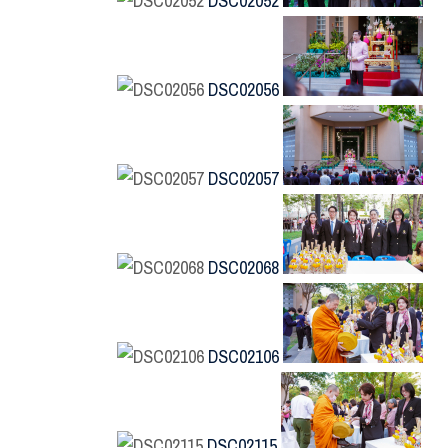
DSC02052
DSC02056
DSC02057
DSC02068
DSC02106
DSC02115