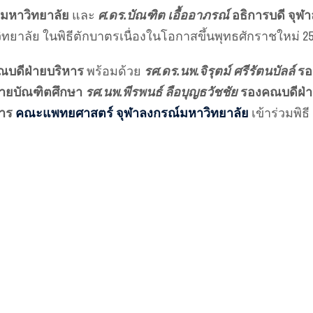
หาวิทยาลัย
และ
ศ.ดร.บัณฑิต เอื้ออาภรณ์
อธิการบดี จุฬ
าลัย ในพิธีตักบาตรเนื่องในโอกาสขึ้นพุทธศักราชใหม่ 25
บดีฝ่ายบริหาร
พร้อมด้วย
รศ.ดร.นพ.จิรุตม์ ศรีรัตนบัลล์
รอ
ายบัณฑิตศึกษา
รศ.นพ.พีรพนธ์ ลือบุญธวัชชัย
รองคณบดีฝ่
หาร
คณะแพทยศาสตร์ จุฬาลงกรณ์มหาวิทยาลัย
เข้าร่วมพิธี