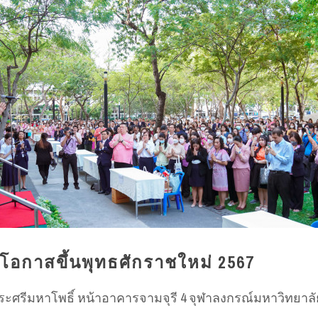
ในโอกาสขึ้นพุทธศักราชใหม่ 2567
านพระศรีมหาโพธิ์ หน้าอาคารจามจุรี 4 จุฬาลงกรณ์มหาวิทยาลั