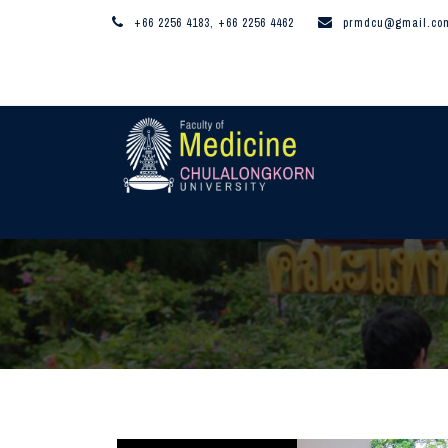
+66 2256 4183, +66 2256 4462
prmdcu@gmail.co