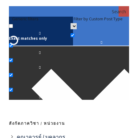
Search
Generic filters
Filter by Custom Post Type
F
Exact matches only
คณา
ภาค
ภาค
ภาค
ภาค
สังกัดภาควิชา / หน่วยงาน
ภาค
คณาจารย์ / บุคลากร