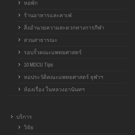
หอพัก
ร้านอาหารและคาเฟ่
สิ่งอำนวยความสะดวกทางการกีฬา
สวนสาธารณะ
รอบรั้วคณะแพทยศาสตร์
10 MDCU Tips
หอประวัติคณะแพทยศาสตร์ จุฬาฯ
ห้องเรื่อง ในหลวงอานันทฯ
บริการ
วิจัย