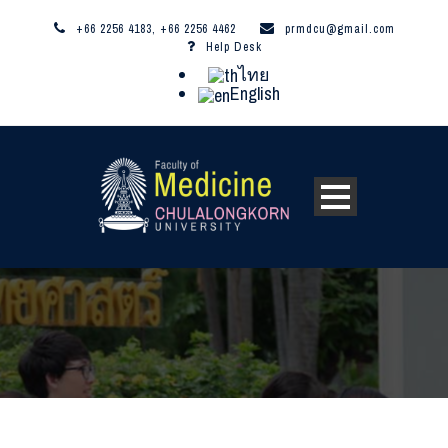
+66 2256 4183, +66 2256 4462
prmdcu@gmail.com
Help Desk
ไทย
English