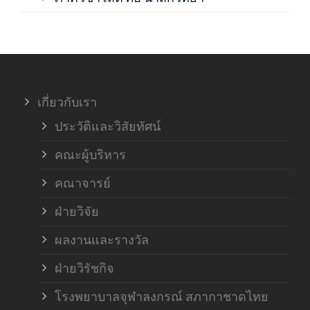
ภาค
ภาค
เกี่ยวกับเรา
ฝ่า
ประวัติและวิสัยทัศน์
คณะผู้บริหาร
คณาจารย์
ฝ่ายวิจัย
ผลงานและรางวัล
ฝ่ายวิรัชกิจ
โรงพยาบาลจุฬาลงกรณ์ สภากาชาดไทย