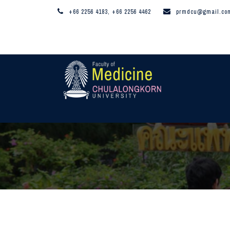
+66 2256 4183, +66 2256 4462
prmdcu@gmail.co