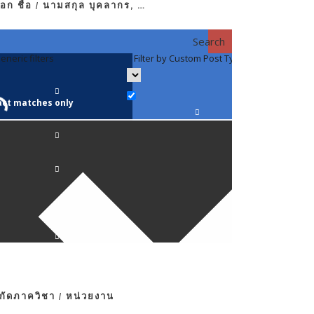
อก ชื่อ / นามสกุล บุคลากร, …
Search
eneric filters
Filter by Custom Post Type
Filter by 
act matches only
คณาจารย์ / 
ภาควิชากาย
ภาควิชากุม
ภาควิชาจักษ
ภาควิชาจิตเ
งกัดภาควิชา / หน่วยงาน