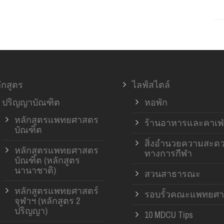
ักสูตร
ไลฟ์สไตล์
ปริญญาบัณฑิต
หอพัก
หลักสูตรแพทยศาสตร
ร้านอาหารและคาเฟ่
บัณฑิต
สิ่งอำนวยความสะด
หลักสูตรแพทยศาสตร
ทางการกีฬา
บัณฑิต (หลักสูตร
นานาชาติ)
สวนสาธารณะ
หลักสูตรแพทยศาสตร์
รอบรั้วคณะแพทยศา
จุฬาฯ (หลักสูตร 2
ปริญญา)
10 MDCU Tips