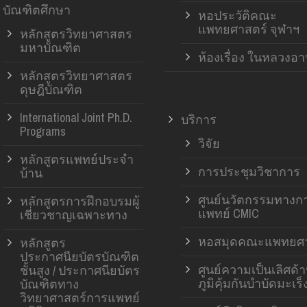
บัณฑิตศึกษา
หอประวัติคณะ
แพทยศาสตร์ จุฬาฯ
หลักสูตรวิทยาศาสตร
มหาบัณฑิต
ห้องเรื่อง ในหลวงอ
หลักสูตรวิทยาศาสตร
ดุษฎีบัณฑิต
International Joint Ph.D.
บริการ
Programs
วิจัย
หลักสูตรแพทย์ประจำ
การประชุมวิชาการ
บ้าน
ศูนย์นวัตกรรมทางก
หลักสูตรการฝึกอบรมผู้
แพทย์ CMIC
เชี่ยวชาญเฉพาะทาง
หอสมุดคณะแพทยศา
หลักสูตร
ประกาศนียบัตรบัณฑิต
ศูนย์ความเป็นเลิศด้
ชั้นสูง / ประกาศนียบัตร
ภูมิคุ้มกันบำบัดมะเร็
บัณฑิตทาง
วิทยาศาสตร์การแพทย์