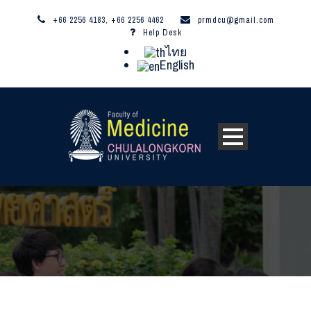
+66 2256 4183, +66 2256 4462
prmdcu@gmail.com
Help Desk
ไทย
English