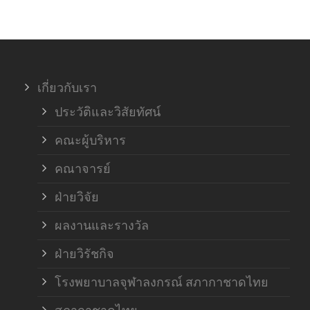
ภาค
ภาค
เกี่ยวกับเรา
ฝ่า
ประวัติและวิสัยทัศน์
คณะผู้บริหาร
คณาจารย์
ฝ่ายวิจัย
ผลงานและรางวัล
ฝ่ายวิรัชกิจ
โรงพยาบาลจุฬาลงกรณ์ สภากาชาดไทย