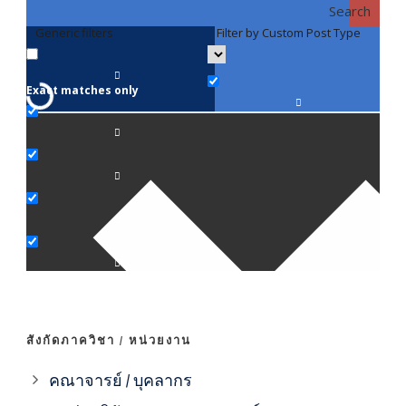
Search
Generic filters
Filter by Custom Post Type
F
Exact matches only
คณา
ภาค
ภาค
ภาค
ภาค
สังกัดภาควิชา / หน่วยงาน
ภาค
คณาจารย์ / บุคลากร