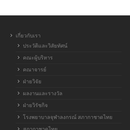
ภาค
ภาค
เกี่ยวกับเรา
ฝ่า
ประวัติและวิสัยทัศน์
คณะผู้บริหาร
คณาจารย์
ฝ่ายวิจัย
ผลงานและรางวัล
ฝ่ายวิรัชกิจ
โรงพยาบาลจุฬาลงกรณ์ สภากาชาดไทย
สภากาชาดไทย