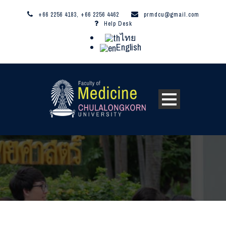
+66 2256 4183, +66 2256 4462
prmdcu@gmail.com
Help Desk
ไทย
English