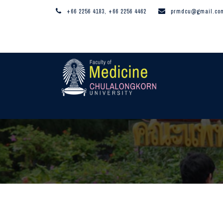
+66 2256 4183, +66 2256 4462
prmdcu@gmail.co