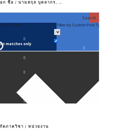
อก ชื่อ / นามสกุล บุคลากร, …
Search
eneric filters
Filter by Custom Post Type
Filter by 
act matches only
คณาจารย์ / 
ภาควิชากาย
ภาควิชากุม
ภาควิชาจักษ
ภาควิชาจิตเ
งกัดภาควิชา / หน่วยงาน