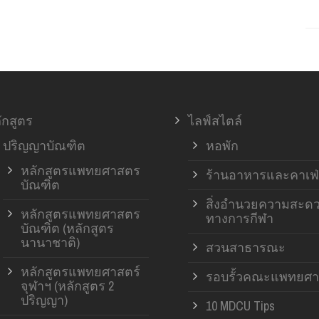
ักสูตร
ไลฟ์สไตล์
ปริญญาบัณฑิต
หอพัก
หลักสูตรแพทยศาสตร
ร้านอาหารและคาเฟ่
บัณฑิต
สิ่งอำนวยความสะด
หลักสูตรแพทยศาสตร
ทางการกีฬา
บัณฑิต (หลักสูตร
นานาชาติ)
สวนสาธารณะ
หลักสูตรแพทยศาสตร์
รอบรั้วคณะแพทยศา
จุฬาฯ (หลักสูตร 2
ปริญญา)
10 MDCU Tips