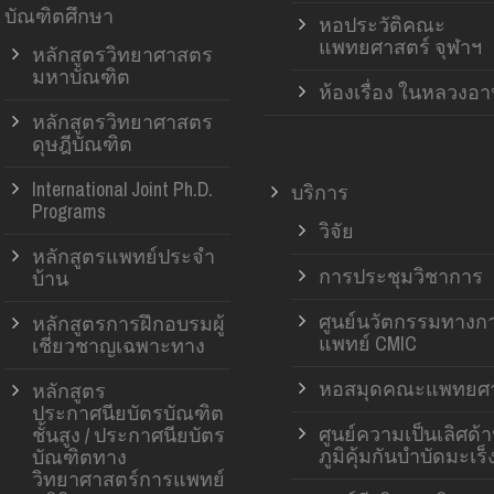
บัณฑิตศึกษา
หอประวัติคณะ
แพทยศาสตร์ จุฬาฯ
หลักสูตรวิทยาศาสตร
มหาบัณฑิต
ห้องเรื่อง ในหลวงอ
หลักสูตรวิทยาศาสตร
ดุษฎีบัณฑิต
International Joint Ph.D.
บริการ
Programs
วิจัย
หลักสูตรแพทย์ประจำ
การประชุมวิชาการ
บ้าน
ศูนย์นวัตกรรมทางก
หลักสูตรการฝึกอบรมผู้
แพทย์ CMIC
เชี่ยวชาญเฉพาะทาง
หอสมุดคณะแพทยศา
หลักสูตร
ประกาศนียบัตรบัณฑิต
ศูนย์ความเป็นเลิศด้
ชั้นสูง / ประกาศนียบัตร
ภูมิคุ้มกันบำบัดมะเร็
บัณฑิตทาง
วิทยาศาสตร์การแพทย์