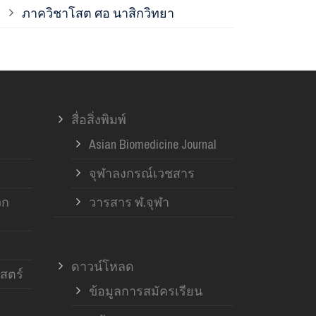
ภาควิชาโสต ศอ นาสิกวิทยา
ภาควิชาออร์โ
ภาควิชาอายุ
สื่อสิ่งพิมพ์
ฝ่ายวิจัย ค
Asian Biomedicine Journal
จุฬาลงกรณ์เวชสาร
วก
วารสาร ฬ.จุฬา
ดาวน์โหลด
สตร์
ข้อมูลการสมัครเรียน