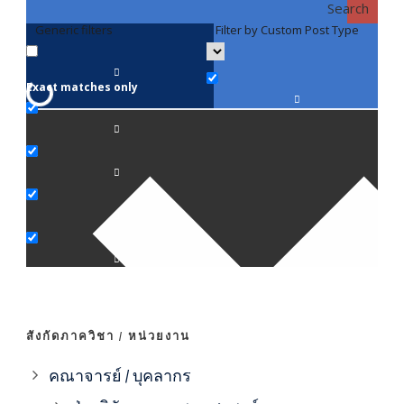
Search
Generic filters
Filter by Custom Post Type
F
Exact matches only
คณา
ภาค
ภาค
ภาค
ภาค
สังกัดภาควิชา / หน่วยงาน
ภาค
คณาจารย์ / บุคลากร