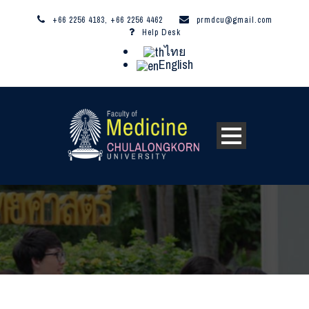
+66 2256 4183, +66 2256 4462
prmdcu@gmail.com
Help Desk
ไทย
English