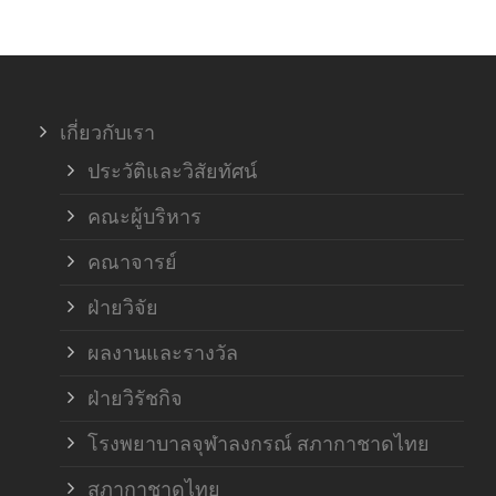
ภาค
ภาค
เกี่ยวกับเรา
ฝ่า
ประวัติและวิสัยทัศน์
คณะผู้บริหาร
คณาจารย์
ฝ่ายวิจัย
ผลงานและรางวัล
ฝ่ายวิรัชกิจ
โรงพยาบาลจุฬาลงกรณ์ สภากาชาดไทย
สภากาชาดไทย