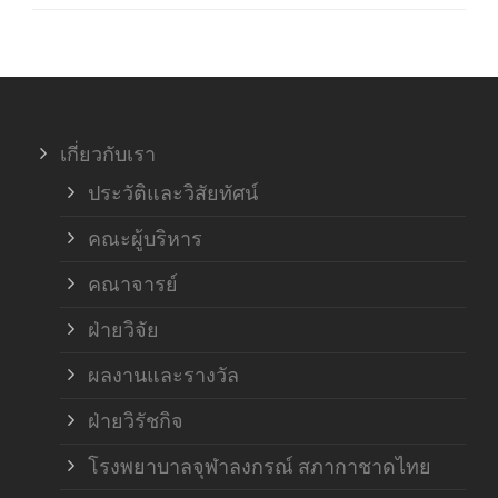
ภาค
ภาค
เกี่ยวกับเรา
ฝ่า
ประวัติและวิสัยทัศน์
คณะผู้บริหาร
คณาจารย์
ฝ่ายวิจัย
ผลงานและรางวัล
ฝ่ายวิรัชกิจ
โรงพยาบาลจุฬาลงกรณ์ สภากาชาดไทย