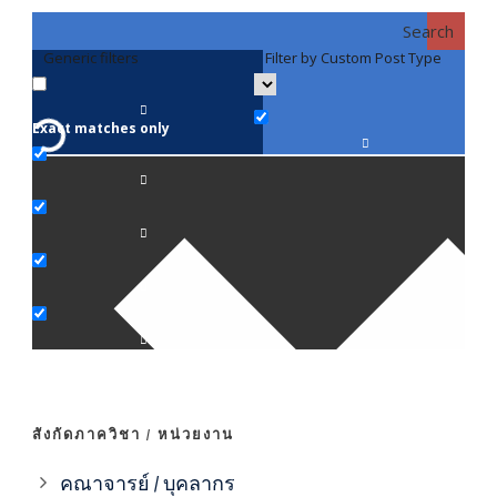
Search
Generic filters
Filter by Custom Post Type
F
Exact matches only
คณา
ภาค
ภาค
ภาค
ภาค
สังกัดภาควิชา / หน่วยงาน
ภาค
คณาจารย์ / บุคลากร