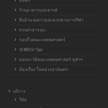
หอพัก
ร้านอาหารและคาเฟ่
สิ่งอำนวยความสะดวกทางการกีฬา
สวนสาธารณะ
รอบรั้วคณะแพทยศาสตร์
10 MDCU Tips
หอประวัติคณะแพทยศาสตร์ จุฬาฯ
ห้องเรื่อง ในหลวงอานันทฯ
บริการ
วิจัย