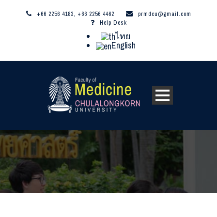
+66 2256 4183, +66 2256 4462
prmdcu@gmail.com
Help Desk
ไทย
English