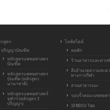
ักสูตร
ไลฟ์สไตล์
ปริญญาบัณฑิต
หอพัก
หลักสูตรแพทยศาสตร
ร้านอาหารและคาเฟ่
บัณฑิต
สิ่งอำนวยความสะด
หลักสูตรแพทยศาสตร
ทางการกีฬา
บัณฑิต (หลักสูตร
นานาชาติ)
สวนสาธารณะ
หลักสูตรแพทยศาสตร์
รอบรั้วคณะแพทยศา
จุฬาฯ (หลักสูตร 2
ปริญญา)
10 MDCU Tips