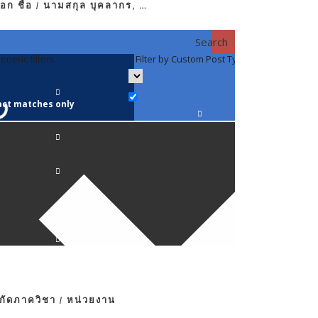
อก ชื่อ / นามสกุล บุคลากร, …
Search
eneric filters
Filter by Custom Post Type
Filter by 
act matches only
คณาจารย์ / 
ภาควิชากาย
ภาควิชากุม
ภาควิชาจักษ
ภาควิชาจิตเ
งกัดภาควิชา / หน่วยงาน