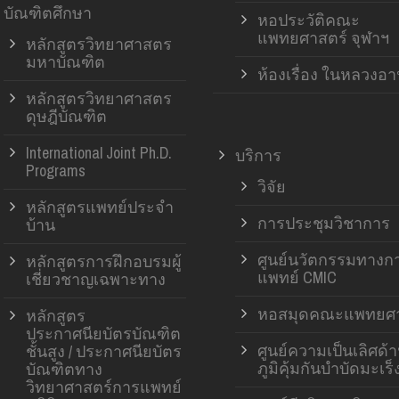
บัณฑิตศึกษา
หอประวัติคณะ
แพทยศาสตร์ จุฬาฯ
หลักสูตรวิทยาศาสตร
มหาบัณฑิต
ห้องเรื่อง ในหลวงอ
หลักสูตรวิทยาศาสตร
ดุษฎีบัณฑิต
International Joint Ph.D.
บริการ
Programs
วิจัย
หลักสูตรแพทย์ประจำ
การประชุมวิชาการ
บ้าน
ศูนย์นวัตกรรมทางก
หลักสูตรการฝึกอบรมผู้
แพทย์ CMIC
เชี่ยวชาญเฉพาะทาง
หอสมุดคณะแพทยศา
หลักสูตร
ประกาศนียบัตรบัณฑิต
ศูนย์ความเป็นเลิศด้
ชั้นสูง / ประกาศนียบัตร
ภูมิคุ้มกันบำบัดมะเร็
บัณฑิตทาง
วิทยาศาสตร์การแพทย์