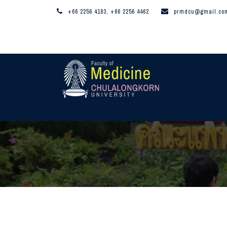
+66 2256 4183, +66 2256 4462
prmdcu@gmail.co