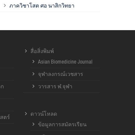
ภาควิชาโสต ศอ นาสิกวิทยา
ภาควิชาออร์โ
ภาควิชาอายุ
สื่อสิ่งพิมพ์
ฝ่ายวิจัย ค
Asian Biomedicine Journal
จุฬาลงกรณ์เวชสาร
วก
วารสาร ฬ.จุฬา
ดาวน์โหลด
สตร์
ข้อมูลการสมัครเรียน