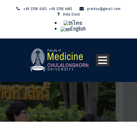
+66 2256 4183, +66 2256 4462
prmdcu@gmail.com
Help Desk
ไทย
English