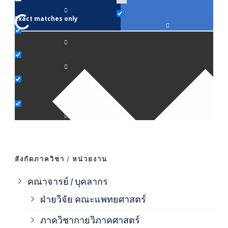
Exact matches only
คณา
ภาค
ภาค
ภาค
ภาค
สังกัดภาควิชา / หน่วยงาน
ภาค
คณาจารย์ / บุคลากร
ฝ่ายวิจัย คณะแพทยศาสตร์
ภาค
ภาควิชากายวิภาคศาสตร์