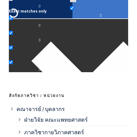
Exact matches only
คณา
ภาค
ภาค
ภาค
ภาค
สังกัดภาควิชา / หน่วยงาน
ภาค
คณาจารย์ / บุคลากร
ฝ่ายวิจัย คณะแพทยศาสตร์
ภาค
ภาควิชากายวิภาคศาสตร์