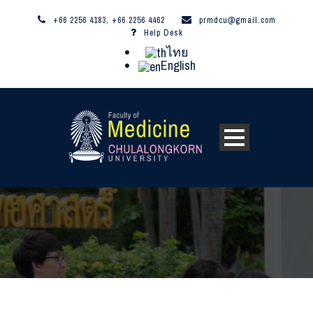
+66 2256 4183, +66 2256 4462
prmdcu@gmail.com
Help Desk
ไทย
English