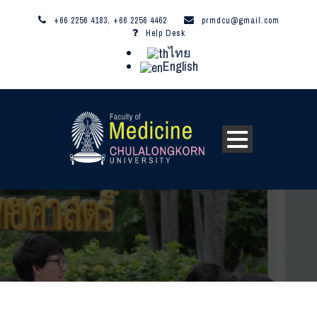
+66 2256 4183, +66 2256 4462
prmdcu@gmail.com
Help Desk
ไทย
English