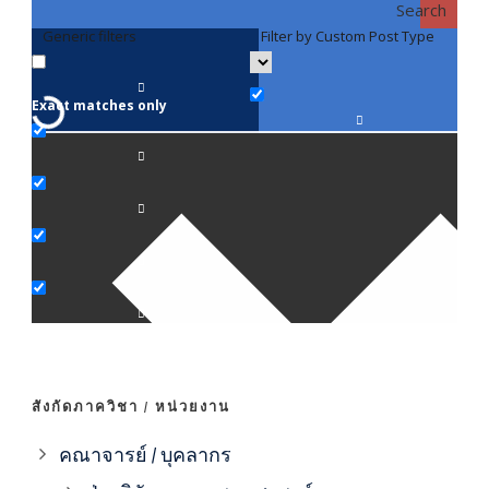
Search
Generic filters
Filter by Custom Post Type
F
Exact matches only
คณา
ภาค
ภาค
ภาค
ภาค
สังกัดภาควิชา / หน่วยงาน
ภาค
คณาจารย์ / บุคลากร