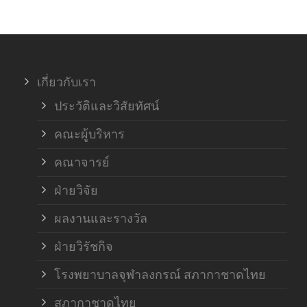
ภาค
ภาค
เกี่ยวกับเรา
ฝ่า
ประวัติและวิสัยทัศน์
คณะผู้บริหาร
คณาจารย์
ฝ่ายวิจัย
ผลงานและรางวัล
ฝ่ายวิรัชกิจ
โรงพยาบาลจุฬาลงกรณ์ สภากาชาดไทย
สภากาชาดไทย