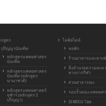
ักสูตร
ไลฟ์สไตล์
ปริญญาบัณฑิต
หอพัก
หลักสูตรแพทยศาสตร
ร้านอาหารและคาเฟ่
บัณฑิต
สิ่งอำนวยความสะด
หลักสูตรแพทยศาสตร
ทางการกีฬา
บัณฑิต (หลักสูตร
นานาชาติ)
สวนสาธารณะ
หลักสูตรแพทยศาสตร์
รอบรั้วคณะแพทยศา
จุฬาฯ (หลักสูตร 2
ปริญญา)
10 MDCU Tips