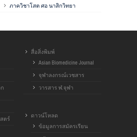
ภาควิชาโสต ศอ นาสิกวิทยา
ภาควิชาออร์โ
ภาควิชาอายุ
สื่อสิ่งพิมพ์
ฝ่ายวิจัย ค
Asian Biomedicine Journal
จุฬาลงกรณ์เวชสาร
วก
วารสาร ฬ.จุฬา
ดาวน์โหลด
สตร์
ข้อมูลการสมัครเรียน