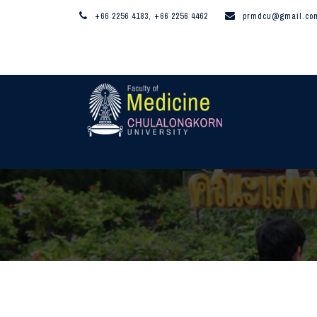
+66 2256 4183, +66 2256 4462
prmdcu@gmail.co