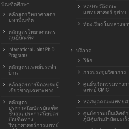
บัณฑิตศึกษา
หอประวัติคณะ
แพทยศาสตร์ จุฬาฯ
หลักสูตรวิทยาศาสตร
มหาบัณฑิต
ห้องเรื่อง ในหลวงอ
หลักสูตรวิทยาศาสตร
ดุษฎีบัณฑิต
International Joint Ph.D.
บริการ
Programs
วิจัย
หลักสูตรแพทย์ประจำ
การประชุมวิชาการ
บ้าน
ศูนย์นวัตกรรมทางก
หลักสูตรการฝึกอบรมผู้
แพทย์ CMIC
เชี่ยวชาญเฉพาะทาง
หอสมุดคณะแพทยศา
หลักสูตร
ประกาศนียบัตรบัณฑิต
ศูนย์ความเป็นเลิศด้
ชั้นสูง / ประกาศนียบัตร
ภูมิคุ้มกันบำบัดมะเร็
บัณฑิตทาง
วิทยาศาสตร์การแพทย์