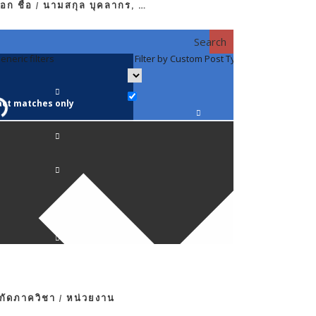
อก ชื่อ / นามสกุล บุคลากร, …
Search
eneric filters
Filter by Custom Post Type
Filter by 
act matches only
คณาจารย์ / 
ภาควิชากาย
ภาควิชากุม
ภาควิชาจักษ
ภาควิชาจิตเ
งกัดภาควิชา / หน่วยงาน