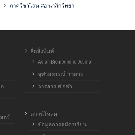
ภาควิชาโสต ศอ นาสิกวิทยา
ภาควิชาออร์โ
ภาควิชาอายุ
สื่อสิ่งพิมพ์
ฝ่ายวิจัย ค
Asian Biomedicine Journal
จุฬาลงกรณ์เวชสาร
วก
วารสาร ฬ.จุฬา
ดาวน์โหลด
สตร์
ข้อมูลการสมัครเรียน