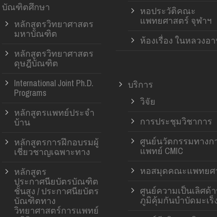
บัณฑิตศึกษา
หอประวัติคณะ
แพทยศาสตร์ จุฬาฯ
หลักสูตรวิทยาศาสตร
มหาบัณฑิต
ห้องเรื่อง ในหลวงอ
หลักสูตรวิทยาศาสตร
ดุษฎีบัณฑิต
International Joint Ph.D.
บริการ
Programs
วิจัย
หลักสูตรแพทย์ประจำ
การประชุมวิชาการ
บ้าน
ศูนย์นวัตกรรมทางก
หลักสูตรการฝึกอบรมผู้
แพทย์ CMIC
เชี่ยวชาญเฉพาะทาง
หอสมุดคณะแพทยศา
หลักสูตร
ประกาศนียบัตรบัณฑิต
ศูนย์ความเป็นเลิศด้
ชั้นสูง / ประกาศนียบัตร
ภูมิคุ้มกันบำบัดมะเร็
บัณฑิตทาง
วิทยาศาสตร์การแพทย์