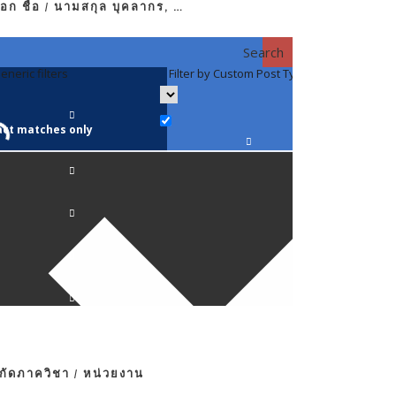
อก ชื่อ / นามสกุล บุคลากร, …
Search
eneric filters
Filter by Custom Post Type
Filter by 
act matches only
คณาจารย์ / 
ภาควิชากาย
ภาควิชากุม
ภาควิชาจักษ
ภาควิชาจิตเ
งกัดภาควิชา / หน่วยงาน