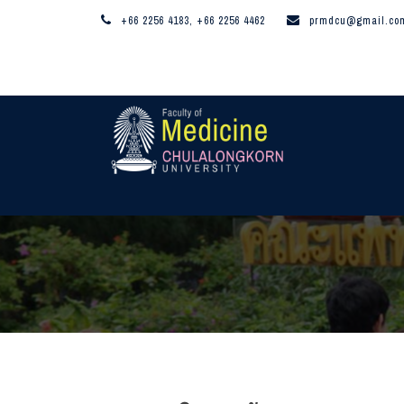
+66 2256 4183, +66 2256 4462
prmdcu@gmail.co