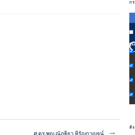
กร
G
Ex
สั
ศ.ดร.พญ.ณัฏฐิยา หิรัญกาญจน์