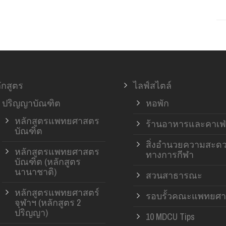
ักสูตร
ไลฟ์สไตล์
ปริญญาบัณฑิต
หอพัก
หลักสูตรแพทยศาสตร
ร้านอาหารและคาเฟ่
บัณฑิต
สิ่งอำนวยความสะด
หลักสูตรแพทยศาสตร
ทางการกีฬา
บัณฑิต (หลักสูตร
นานาชาติ)
สวนสาธารณะ
หลักสูตรแพทยศาสตร์
รอบรั้วคณะแพทยศา
จุฬาฯ (หลักสูตร 2
ปริญญา)
10 MDCU Tips