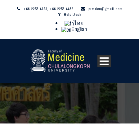
+66 2256 4183, +66 2256 4462
prmdcu@gmail.com
Help Desk
ไทย
English