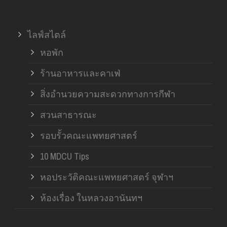
ไลฟ์สไตล์
หอพัก
ร้านอาหารและคาเฟ่
สิ่งอำนวยความสะดวกทางการกีฬา
สวนสาธารณะ
รอบรั้วคณะแพทยศาสตร์
10 MDCU Tips
หอประวัติคณะแพทยศาสตร์ จุฬาฯ
ห้องเรื่อง ในหลวงอานันทฯ