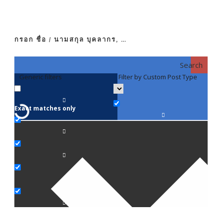
กรอก ชื่อ / นามสกุล บุคลากร, …
Search
Generic filters
Filter by Custom Post Type
F
Exact matches only
คณา
ภาค
ภาค
ภาค