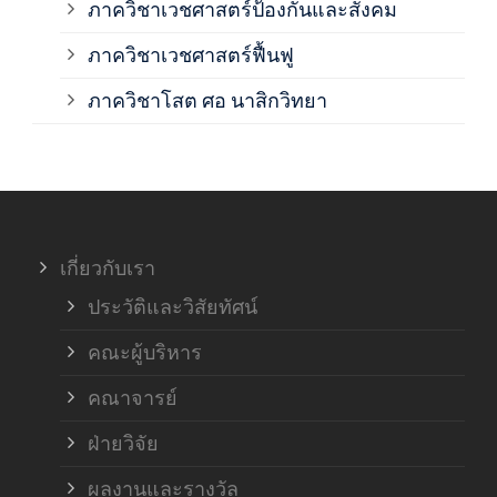
ภาควิชาเวชศาสตร์ป้องกันและสังคม
ภาค
ภาควิชาเวชศาสตร์ฟื้นฟู
ภาค
ภาควิชาโสต ศอ นาสิกวิทยา
ภาค
ภาค
เกี่ยวกับเรา
ฝ่า
ประวัติและวิสัยทัศน์
คณะผู้บริหาร
คณาจารย์
ฝ่ายวิจัย
ผลงานและรางวัล