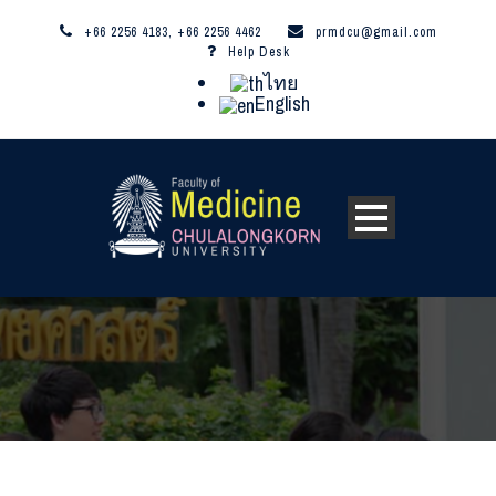
+66 2256 4183, +66 2256 4462
prmdcu@gmail.com
Help Desk
ไทย
English