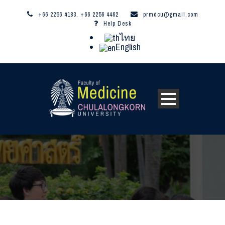
+66 2256 4183, +66 2256 4462
prmdcu@gmail.com
Help Desk
ไทย
English