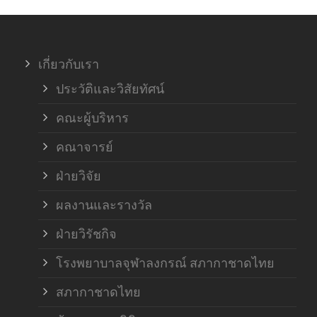
ภาค
เกี่ยวกับเรา
ฝ่า
ประวัติและวิสัยทัศน์
คณะผู้บริหาร
คณาจารย์
ฝ่ายวิจัย
ผลงานและรางวัล
ฝ่ายวิรัชกิจ
โรงพยาบาลจุฬาลงกรณ์ สภากาชาดไทย
สภากาชาดไทย