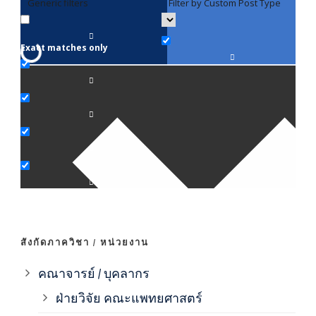
Generic filters
Filter by Custom Post Type
F
Exact matches only
คณา
ภาค
ภาค
ภาค
ภาค
สังกัดภาควิชา / หน่วยงาน
ภาค
คณาจารย์ / บุคลากร
ฝ่ายวิจัย คณะแพทยศาสตร์
ภาค