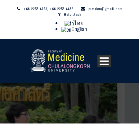
+66 2256 4183, +66 2256 4462
prmdcu@gmail.com
Help Desk
ไทย
English