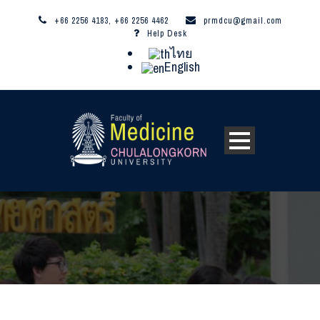
+66 2256 4183, +66 2256 4462
prmdcu@gmail.com
Help Desk
ไทย
English