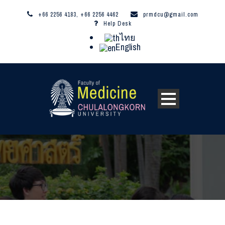
+66 2256 4183, +66 2256 4462
prmdcu@gmail.com
Help Desk
ไทย
English