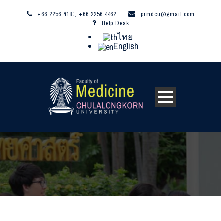
+66 2256 4183, +66 2256 4462
prmdcu@gmail.com
Help Desk
ไทย
English