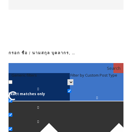
กรอก ชื่อ / นามสกุล บุคลากร, …
Search
Generic filters
Filter by Custom Post Type
F
Exact matches only
คณา
ภาค
ภาค