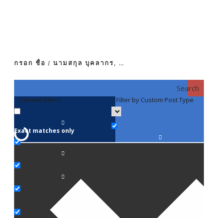
กรอก ชื่อ / นามสกุล บุคลากร, …
Search
Generic filters
Filter by Custom Post Type
F
Exact matches only
คณา
ภาค
ภาค