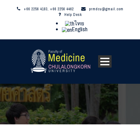
+66 2256 4183, +66 2256 4462
prmdcu@gmail.com
Help Desk
ไทย
English