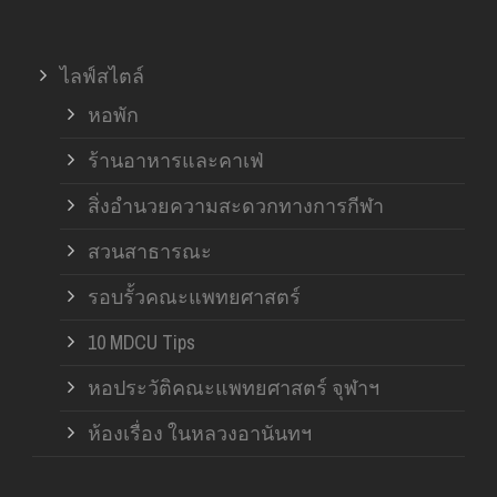
ไลฟ์สไตล์
หอพัก
ร้านอาหารและคาเฟ่
สิ่งอำนวยความสะดวกทางการกีฬา
สวนสาธารณะ
รอบรั้วคณะแพทยศาสตร์
10 MDCU Tips
หอประวัติคณะแพทยศาสตร์ จุฬาฯ
ห้องเรื่อง ในหลวงอานันทฯ