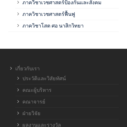
ภาควิชาเวชศาสตร์ป้องกันและสังคม
ภาค
ภาควิชาเวชศาสตร์ฟื้นฟู
ภาค
ภาควิชาโสต ศอ นาสิกวิทยา
ภาค
ภาค
เกี่ยวกับเรา
ฝ่า
ประวัติและวิสัยทัศน์
คณะผู้บริหาร
คณาจารย์
ฝ่ายวิจัย
ผลงานและรางวัล