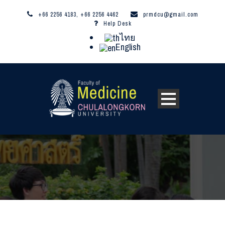
+66 2256 4183, +66 2256 4462
prmdcu@gmail.com
Help Desk
ไทย
English