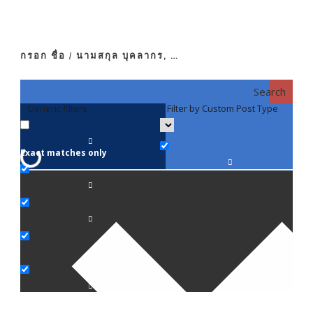
กรอก ชื่อ / นามสกุล บุคลากร, …
Search
Generic filters
Filter by Custom Post Type
F
Exact matches only
คณา
ภาค
ภาค
ภาค