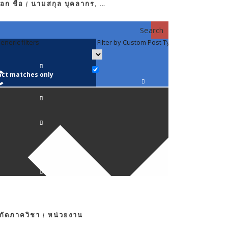
อก ชื่อ / นามสกุล บุคลากร, …
Search
eneric filters
Filter by Custom Post Type
Filter by 
act matches only
คณาจารย์ / 
ภาควิชากาย
ภาควิชากุม
ภาควิชาจักษ
ภาควิชาจิตเ
งกัดภาควิชา / หน่วยงาน