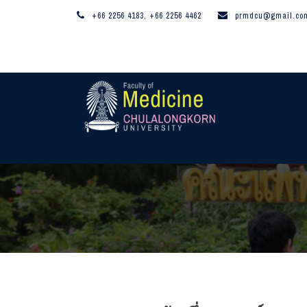
+66 2256 4183, +66 2256 4462
prmdcu@gmail.co