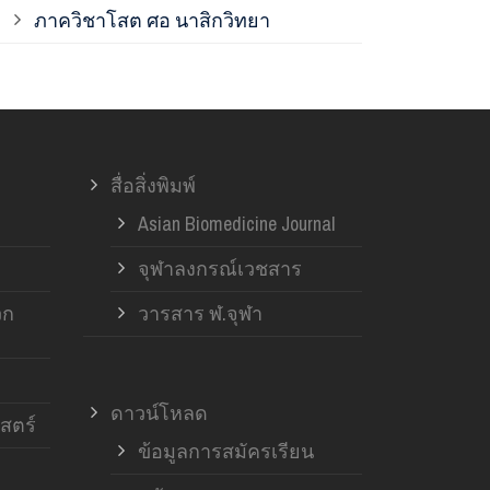
ภาควิชาโสต ศอ นาสิกวิทยา
ภาควิชาออร์โ
ภาควิชาอายุ
สื่อสิ่งพิมพ์
ฝ่ายวิจัย ค
Asian Biomedicine Journal
จุฬาลงกรณ์เวชสาร
วก
วารสาร ฬ.จุฬา
ดาวน์โหลด
สตร์
ข้อมูลการสมัครเรียน