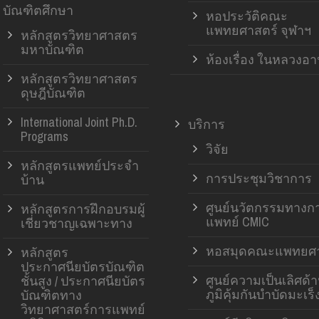
บัณฑิตศึกษา
หอประวัติคณะ
แพทยศาสตร์ จุฬาฯ
หลักสูตรวิทยาศาสตร
มหาบัณฑิต
ห้องเรื่อง ในหลวงอ
หลักสูตรวิทยาศาสตร
ดุษฎีบัณฑิต
International Joint Ph.D.
บริการ
Programs
วิจัย
หลักสูตรแพทย์ประจำ
การประชุมวิชาการ
บ้าน
ศูนย์นวัตกรรมทางก
หลักสูตรการฝึกอบรมผู้
แพทย์ CMIC
เชี่ยวชาญเฉพาะทาง
หอสมุดคณะแพทยศา
หลักสูตร
ประกาศนียบัตรบัณฑิต
ศูนย์ความเป็นเลิศด้
ชั้นสูง / ประกาศนียบัตร
ภูมิคุ้มกันบำบัดมะเร็
บัณฑิตทาง
วิทยาศาสตร์การแพทย์