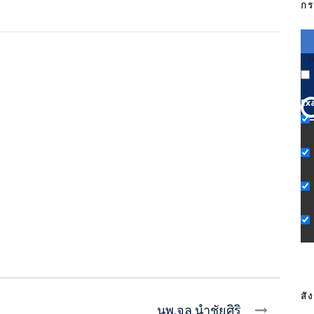
กร
G
Ex
สั
นพ.จุล นำชัยศิริ