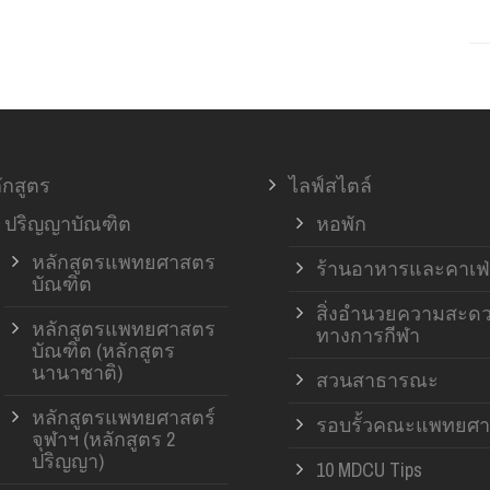
ักสูตร
ไลฟ์สไตล์
ปริญญาบัณฑิต
หอพัก
หลักสูตรแพทยศาสตร
ร้านอาหารและคาเฟ่
บัณฑิต
สิ่งอำนวยความสะด
หลักสูตรแพทยศาสตร
ทางการกีฬา
บัณฑิต (หลักสูตร
นานาชาติ)
สวนสาธารณะ
หลักสูตรแพทยศาสตร์
รอบรั้วคณะแพทยศา
จุฬาฯ (หลักสูตร 2
ปริญญา)
10 MDCU Tips