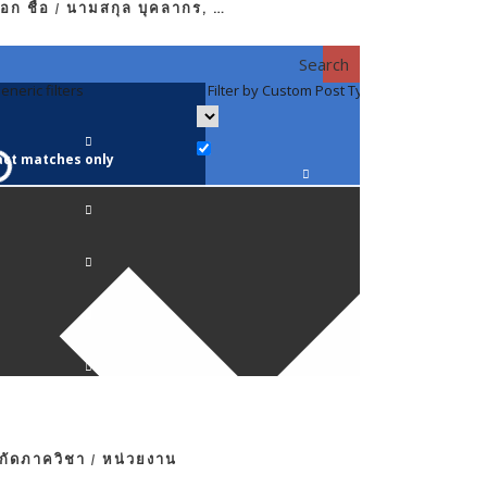
อก ชื่อ / นามสกุล บุคลากร, …
Search
eneric filters
Filter by Custom Post Type
Filter by 
act matches only
คณาจารย์ / 
ภาควิชากาย
ภาควิชากุม
ภาควิชาจักษ
ภาควิชาจิตเ
งกัดภาควิชา / หน่วยงาน