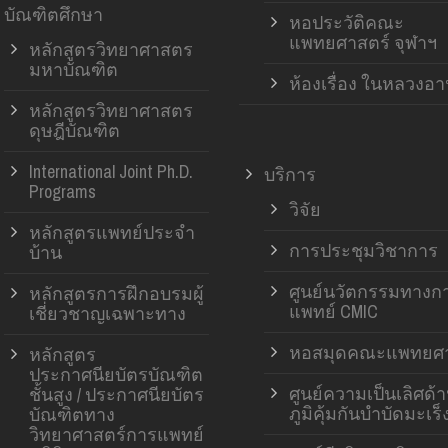
บัณฑิตศึกษา
หอประวัติคณะ
แพทยศาสตร์ จุฬาฯ
หลักสูตรวิทยาศาสตร
มหาบัณฑิต
ห้องเรื่อง ในหลวงอ
หลักสูตรวิทยาศาสตร
ดุษฎีบัณฑิต
International Joint Ph.D.
บริการ
Programs
วิจัย
หลักสูตรแพทย์ประจำ
การประชุมวิชาการ
บ้าน
ศูนย์นวัตกรรมทางก
หลักสูตรการฝึกอบรมผู้
แพทย์ CMIC
เชี่ยวชาญเฉพาะทาง
หอสมุดคณะแพทยศา
หลักสูตร
ประกาศนียบัตรบัณฑิต
ศูนย์ความเป็นเลิศด้
ชั้นสูง / ประกาศนียบัตร
ภูมิคุ้มกันบำบัดมะเร็
บัณฑิตทาง
วิทยาศาสตร์การแพทย์