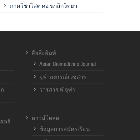
ภาควิชาโสต ศอ นาสิกวิทยา
ภาควิชาออร์โ
ภาควิชาอายุ
สื่อสิ่งพิมพ์
ฝ่ายวิจัย ค
Asian Biomedicine Journal
จุฬาลงกรณ์เวชสาร
วก
วารสาร ฬ.จุฬา
ดาวน์โหลด
สตร์
ข้อมูลการสมัครเรียน