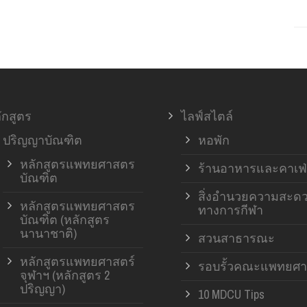
ักสูตร
ไลฟ์สไตล์
ปริญญาบัณฑิต
หอพัก
หลักสูตรแพทยศาสตร
ร้านอาหารและคาเฟ่
บัณฑิต
สิ่งอำนวยความสะด
หลักสูตรแพทยศาสตร
ทางการกีฬา
บัณฑิต (หลักสูตร
นานาชาติ)
สวนสาธารณะ
หลักสูตรแพทยศาสตร์
รอบรั้วคณะแพทยศา
จุฬาฯ (หลักสูตร 2
ปริญญา)
10 MDCU Tips