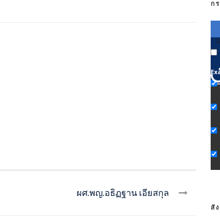
กร
G
Ex
ผศ.พญ.อธิฏฐาน เอียสกุล
สั