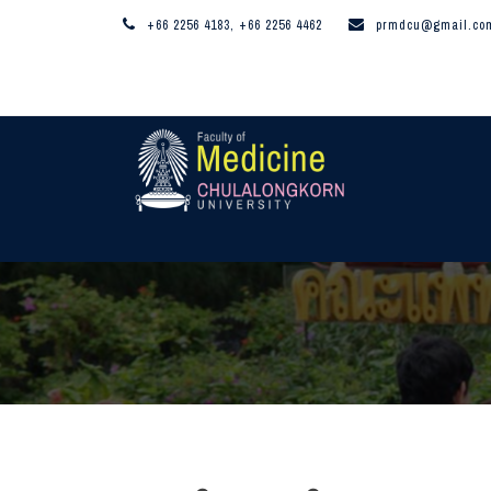
+66 2256 4183, +66 2256 4462
prmdcu@gmail.co