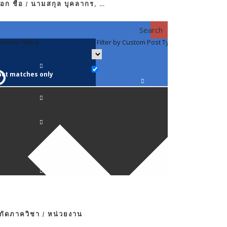
อก ชื่อ / นามสกุล บุคลากร, …
Search
eneric filters
Filter by Custom Post Type
Filter by 
act matches only
คณาจารย์ / 
ภาควิชากาย
ภาควิชากุม
ภาควิชาจักษ
ภาควิชาจิตเ
งกัดภาควิชา / หน่วยงาน