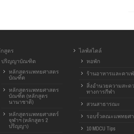
ักสูตร
ไลฟ์สไตล์
ปริญญาบัณฑิต
หอพัก
หลักสูตรแพทยศาสตร
ร้านอาหารและคาเฟ่
บัณฑิต
สิ่งอำนวยความสะด
หลักสูตรแพทยศาสตร
ทางการกีฬา
บัณฑิต (หลักสูตร
นานาชาติ)
สวนสาธารณะ
หลักสูตรแพทยศาสตร์
รอบรั้วคณะแพทยศา
จุฬาฯ (หลักสูตร 2
ปริญญา)
10 MDCU Tips