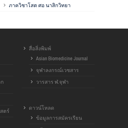
ภาควิชาโสต ศอ นาสิกวิทยา
ภาควิชาออร์โ
ภาควิชาอายุ
สื่อสิ่งพิมพ์
ฝ่ายวิจัย ค
Asian Biomedicine Journal
จุฬาลงกรณ์เวชสาร
วก
วารสาร ฬ.จุฬา
ดาวน์โหลด
สตร์
ข้อมูลการสมัครเรียน