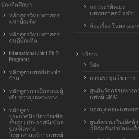
บัณฑิตศึกษา
หอประวัติคณะ
แพทยศาสตร์ จุฬาฯ
หลักสูตรวิทยาศาสตร
มหาบัณฑิต
ห้องเรื่อง ในหลวงอ
หลักสูตรวิทยาศาสตร
ดุษฎีบัณฑิต
International Joint Ph.D.
บริการ
Programs
วิจัย
หลักสูตรแพทย์ประจำ
การประชุมวิชาการ
บ้าน
ศูนย์นวัตกรรมทางก
หลักสูตรการฝึกอบรมผู้
แพทย์ CMIC
เชี่ยวชาญเฉพาะทาง
หอสมุดคณะแพทยศา
หลักสูตร
ประกาศนียบัตรบัณฑิต
ศูนย์ความเป็นเลิศด้
ชั้นสูง / ประกาศนียบัตร
ภูมิคุ้มกันบำบัดมะเร็
บัณฑิตทาง
วิทยาศาสตร์การแพทย์