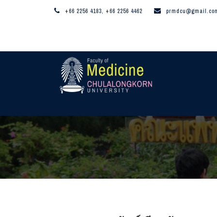
+66 2256 4183, +66 2256 4462
prmdcu@gmail.co