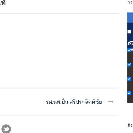
ท์
กร
G
Ex
รศ.นพ.ปิ่น ศรีประจิตติชัย
สั