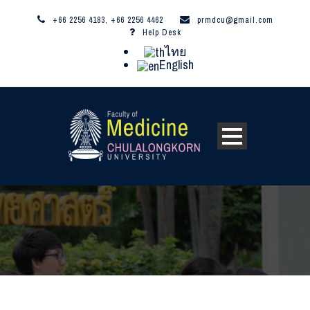
+66 2256 4183, +66 2256 4462
prmdcu@gmail.com
Help Desk
ไทย
English