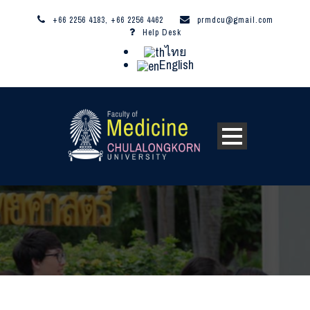
+66 2256 4183, +66 2256 4462
prmdcu@gmail.com
Help Desk
ไทย
English