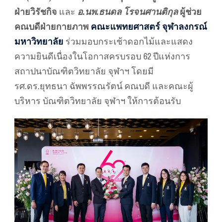
ฝ่ายวิรัชกิจ
และ
อ.นพ.ธนดล โรจนศานติกุล
ผู้ช่วย
คณบดีฝ่ายกายภาพ
คณะแพทยศาสตร์ จุฬาลงกรณ์
มหาวิทยาลัย
ร่วมมอบกระเช้าดอกไม้และแสดง
ความยินดีเนื่องในโอกาสครบรอบ 62 ปีแห่งการ
สถาปนาบัณฑิตวิทยาลัย จุฬาฯ โดยมี
รศ.ดร.ยุทธนา ฉัพพรรณรัตน์ คณบดี และคณะผู้
บริหาร บัณฑิตวิทยาลัย จุฬาฯ ให้การต้อนรับ