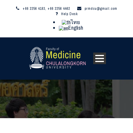
+66 2256 4183, +66 2256 4462
prmdcu@gmail.com
Help Desk
ไทย
English