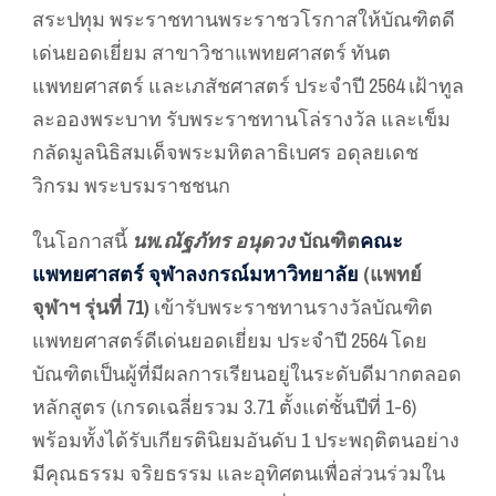
สระปทุม พระราชทานพระราชวโรกาสให้บัณฑิตดี
เด่นยอดเยี่ยม สาขาวิชาแพทยศาสตร์ ทันต
แพทยศาสตร์ และเภสัชศาสตร์ ประจำปี 2564 เฝ้าทูล
ละอองพระบาท รับพระราชทานโล่รางวัล และเข็ม
กลัดมูลนิธิสมเด็จพระมหิตลาธิเบศร อดุลยเดช
วิกรม พระบรมราชชนก
ในโอกาสนี้
นพ.ณัฐภัทร อนุดวง
บัณฑิต
คณะ
แพทยศาสตร์ จุฬาลงกรณ์มหาวิทยาลัย
(แพทย์
จุฬาฯ รุ่นที่ 71)
เข้ารับพระราชทานรางวัลบัณฑิต
แพทยศาสตร์ดีเด่นยอดเยี่ยม ประจำปี 2564 โดย
บัณฑิตเป็นผู้ที่มีผลการเรียนอยู่ในระดับดีมากตลอด
หลักสูตร (เกรดเฉลี่ยรวม 3.71 ตั้งแต่ชั้นปีที่ 1-6)
พร้อมทั้งได้รับเกียรตินิยมอันดับ 1 ประพฤติตนอย่าง
มีคุณธรรม จริยธรรม และอุทิศตนเพื่อส่วนร่วมใน