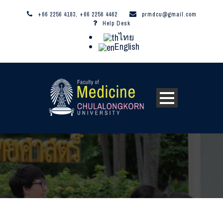
+66 2256 4183, +66 2256 4462
prmdcu@gmail.com
Help Desk
ไทย
English