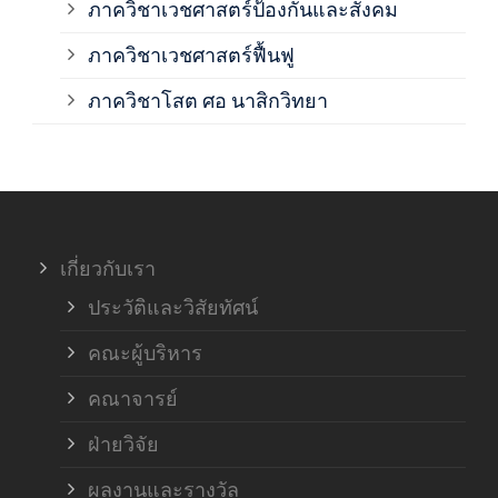
ภาควิชาเวชศาสตร์ป้องกันและสังคม
ภาค
ภาควิชาเวชศาสตร์ฟื้นฟู
ภาค
ภาควิชาโสต ศอ นาสิกวิทยา
ภาค
ภาค
เกี่ยวกับเรา
ฝ่า
ประวัติและวิสัยทัศน์
คณะผู้บริหาร
คณาจารย์
ฝ่ายวิจัย
ผลงานและรางวัล