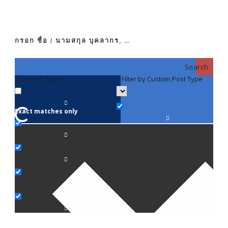
กรอก ชื่อ / นามสกุล บุคลากร, …
Search
Generic filters
Filter by Custom Post Type
F
Exact matches only
คณา
ภาค
ภาค
ภาค