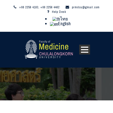
+66 2256 4183, +66 2256 4462
prmdcu@gmail.com
Help Desk
ไทย
English