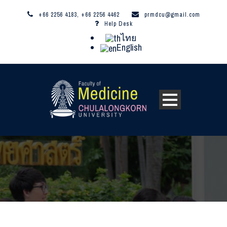
+66 2256 4183, +66 2256 4462
prmdcu@gmail.com
Help Desk
ไทย
English